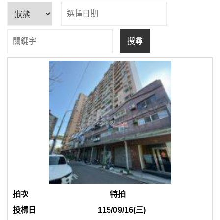
搜尋
拍
物
開
賣
件
照
拍
標
地
底
坪
類
狀
片
次
日
址
價
數
型
態
特拍
115/09/16(三)