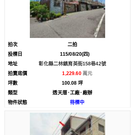
二拍
115/08/20(四)
彰化縣二林鎮育英街158巷42號
1,229.60
100.08
坪
透天厝
⋅
工廠
⋅
廠辦
待標中