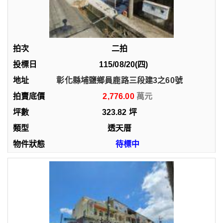
二拍
115/08/20(四)
彰化縣埔鹽鄉員鹿路三段建3之60號
2,776.00
323.82
坪
透天厝
待標中