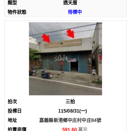
透天厝
待標中
三拍
115/08/31(一)
嘉義縣新港鄉中庄村中庄84號
591.60