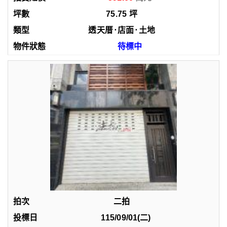
75.75
坪
透天厝
⋅
店面
⋅
土地
待標中
二拍
115/09/01(二)