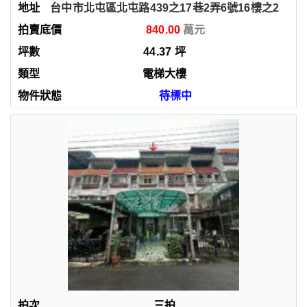
台中市北屯區北屯路439之17巷2弄6號16樓之2
840.00
44.37
坪
電梯大樓
待標中
三拍