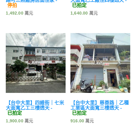
路可三照廠房店面住家 -
大面寬乙工廠住四樓透天 -
停拍
已拍定
1,492.00
1,640.00
【台中大里】四維街｜七米
【台中大里】慈善路｜乙種
大面寬乙工三樓透天 -
工業區大面寬三樓透天 -
已拍定
已拍定
1,900.00
916.00