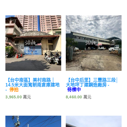
【台中南區】美村南路｜
【台中后里】三豐路三段│
14.5米大面寬朝南倉庫建地
大地坪丁建鋼造廠房 -
-
停拍
待標中
3,965.00
8,460.00