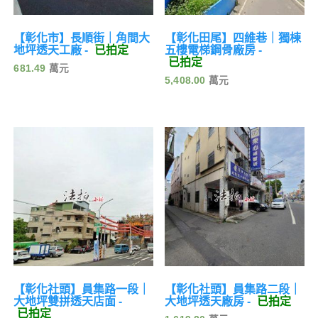
【彰化市】長順街｜角間大
【彰化田尾】四維巷｜獨棟
地坪透天工廠 -
已拍定
五樓電梯鋼骨廠房 -
已拍定
681.49
5,408.00
【彰化社頭】員集路一段｜
【彰化社頭】員集路二段｜
大地坪雙拼透天店面 -
大地坪透天廠房 -
已拍定
已拍定