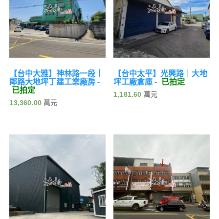
【台中大雅】神林路一段｜
【台中太平】光興路｜大地
鄰路大地坪丁建工業廠房 -
坪工廠倉庫 -
已拍定
已拍定
1,181.60
13,360.00