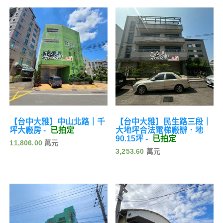
【台中大雅】中山北路｜千
【台中大雅】民生路三段｜
坪大廠房 -
已拍定
大地坪合法電梯廠辦．地
90.15坪 -
已拍定
11,806.00
3,253.60