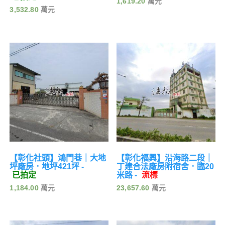
1,619.20
3,532.80
【彰化社頭】鴻門巷｜大地
【彰化福興】沿海路二段｜
坪廠房．地坪421坪 -
丁建合法廠房附宿舍．臨20
已拍定
米路 -
流標
1,184.00
23,657.60