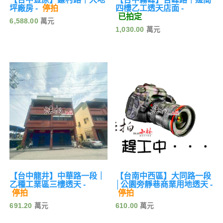
坪廠房 -
停拍
四樓乙工透天店面 -
已拍定
6,588.00
1,030.00
【台中龍井】中華路一段｜
【台南中西區】大同路一段
乙種工業區三樓透天 -
│公園旁靜巷商業用地透天 -
停拍
停拍
691.20
610.00