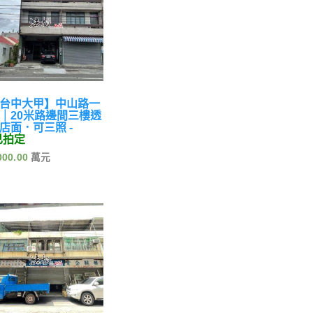
台中大甲】中山路一
｜20米路邊間三樓透
店面．可三照 -
已拍定
000.00