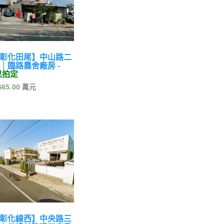
彰化田尾】中山路二
｜臨路農舍廠房 -
已拍定
665.00
彰化線西】中央路三