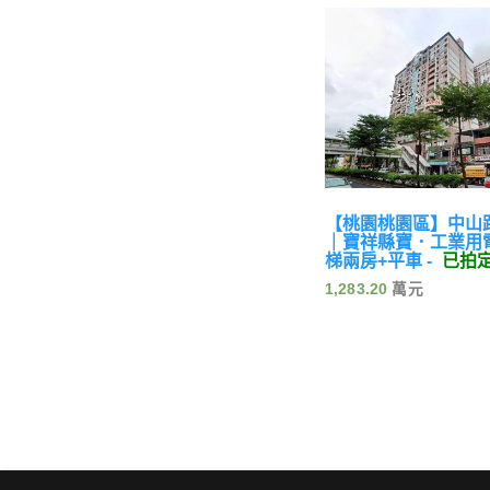
【桃園桃園區】中山
｜寶祥縣寶．工業用
梯兩房+平車 -
已拍
1,283.20