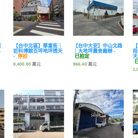
｜
【台中北區】華富街｜
【台中大安】中山北路
【
-
近科博館百坪地坪透天
｜大地坪農舍廠辦 -
段
-
停拍
已拍定
天
8,400.00
966.40
1,