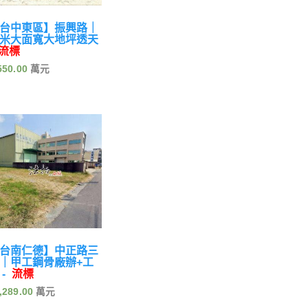
台中東區】振興路｜
米大面寬大地坪透天
流標
550.00
台南仁德】中正路三
｜甲工鋼骨廠辦+工
 -
流標
,289.00