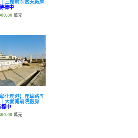
｜三樓前院透天廠房
待標中
000.00
彰化鹿港】鹿草路五
｜大面寬前院廠房 -
待標中
650.00