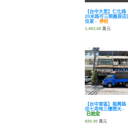
【台中大里】仁化路
20米路可三照廠房店
住家 -
停拍
1,492.00
【台中東區】振興路
住七用地三樓透天 -
已拍定
820.00