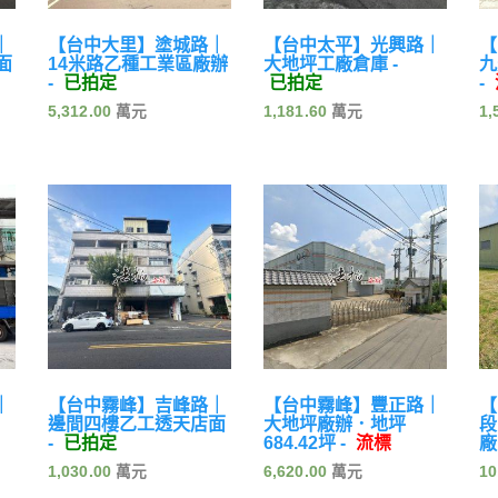
｜
【台中大里】塗城路｜
【台中太平】光興路｜
【
面
14米路乙種工業區廠辦
大地坪工廠倉庫 -
九
-
已拍定
已拍定
-
5,312.00
1,181.60
1,
｜
【台中霧峰】吉峰路｜
【台中霧峰】豐正路｜
【
邊間四樓乙工透天店面
大地坪廠辦．地坪
段
-
已拍定
684.42坪 -
流標
廠
1,030.00
6,620.00
10