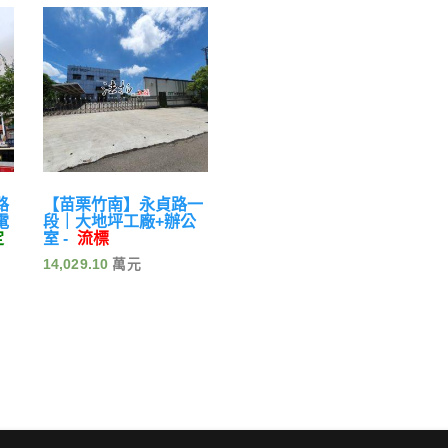
路
【苗栗竹南】永貞路一
電
段｜大地坪工廠+辦公
定
室 -
流標
14,029.10