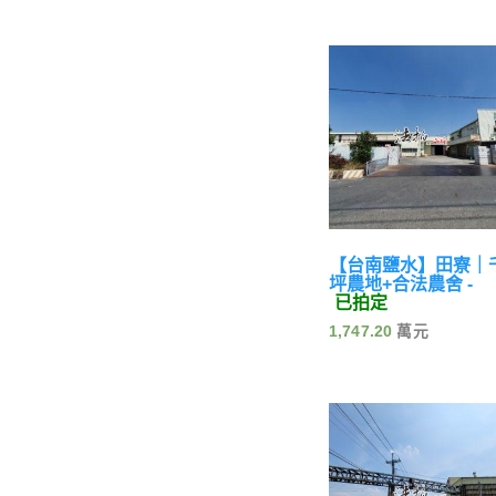
【台南鹽水】田寮｜
坪農地+合法農舍 -
已拍定
1,747.20