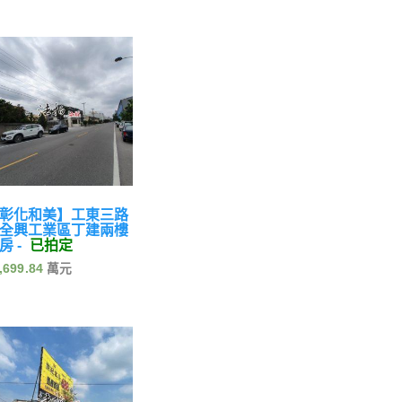
彰化和美】工東三路
全興工業區丁建兩樓
房 -
已拍定
,699.84