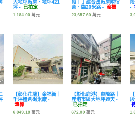
房
大地坪廠房．地坪421
段｜丁建合法廠房附宿
段
坪 -
已拍定
舍．臨20米路 -
流標
-
1,184.00
23,657.60
3,
三
【彰化花壇】金福街｜
【彰化鹿港】東隆路｜
【
坪
千坪糧倉碾米廠 -
鹿港市區大地坪透天 -
段
流標
已拍定
6,849.18
672.00
1,