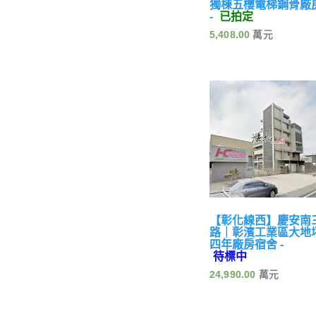
獨棟五樓電梯鋼骨廠
-
已拍定
5,408.00
【彰化線西】慶安南
路｜彰濱工業區大地
四年廠房宿舍 -
待標中
24,990.00