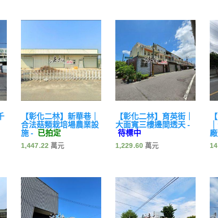
千
【彰化二林】新華巷｜
【彰化二林】育英街｜
【
合法菇類栽培場農業設
大面寬三樓邊間透天 -
｜
施 -
已拍定
待標中
廠
1,447.22
1,229.60
14