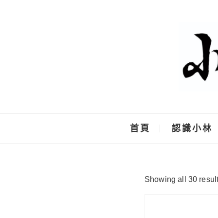
Skip
to
content
首頁
認識小林
Showing all 30 resul