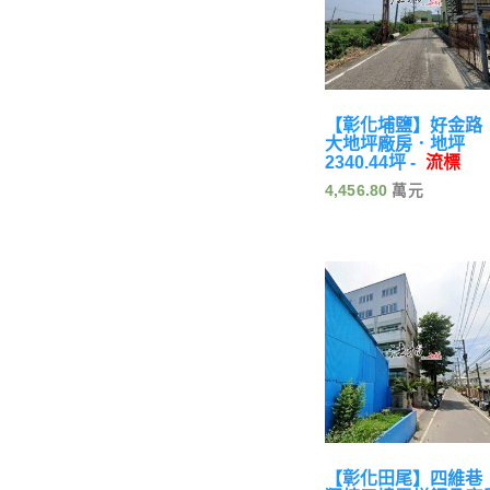
【彰化埔鹽】好金路
大地坪廠房．地坪
2340.44坪 -
流標
4,456.80
【彰化田尾】四維巷