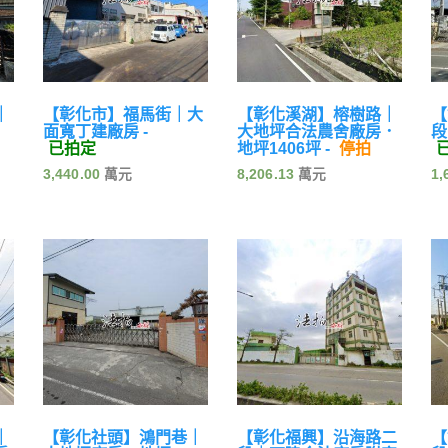
｜
【彰化市】福馬街｜大
【彰化溪湖】榕樹路｜
【
面寬丁建廠房 -
大地坪合法農舍廠房．
段
已拍定
地坪1406坪 -
停拍
3,440.00
8,206.13
1,
｜
【彰化社頭】鴻門巷｜
【彰化福興】沿海路二
【