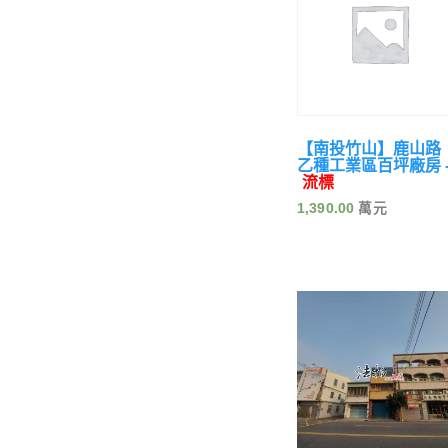
【南投竹山】鹿山路
乙種工業區百坪廠房 
流標
1,390.00