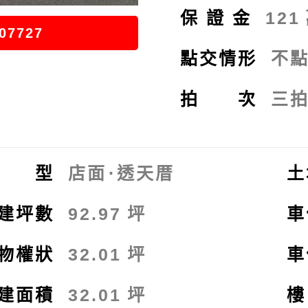
保證金
121
07727
點交情形
不
拍 次
三
類 型
店面
⋅
透天厝
土
建坪數
92.97
坪
車
物權狀
32.01
坪
車
建面積
32.01
坪