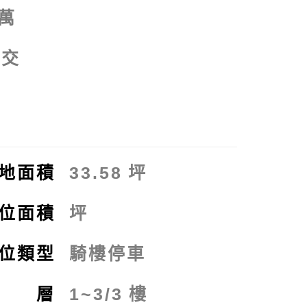
萬
點交
拍
地面積
33.58
坪
位面積
坪
位類型
騎樓停車
樓 層
1~3/3
樓