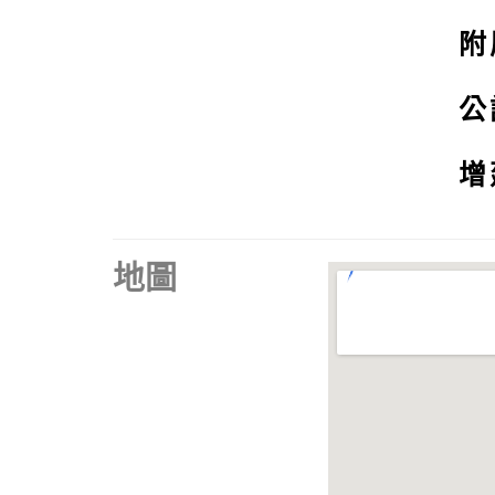
附
公
增
地圖