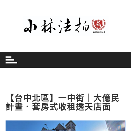
Skip
to
content
【台中北區】一中街｜大億民
計畫．套房式收租透天店面