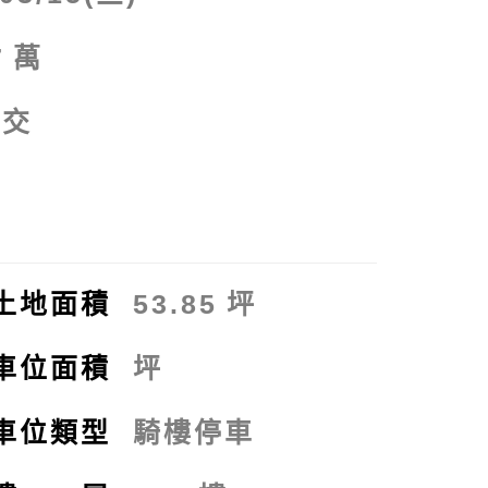
7
萬
點交
拍
土地面積
53.85
坪
車位面積
坪
車位類型
騎樓停車