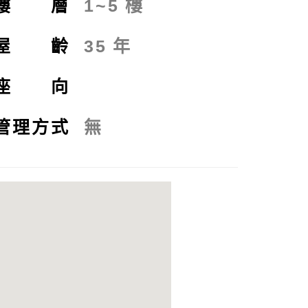
樓 層
1~5
樓
屋 齡
35
年
座 向
管理方式
無