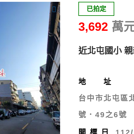
已拍定
3,692
近北屯國小 親
地 址
台中市北屯區北
號．49之6號
開標日
112