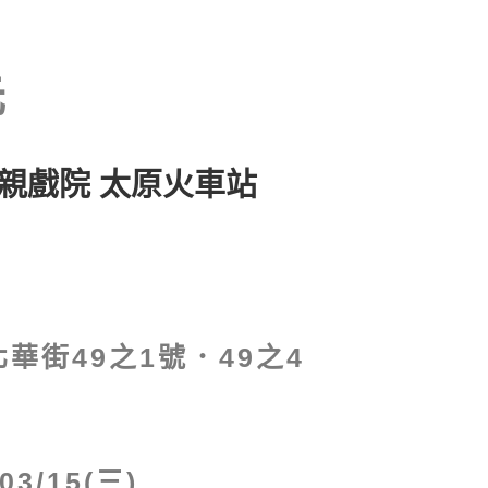
親戲院 太原火車站
華街49之1號．49之4
/03/15(三)