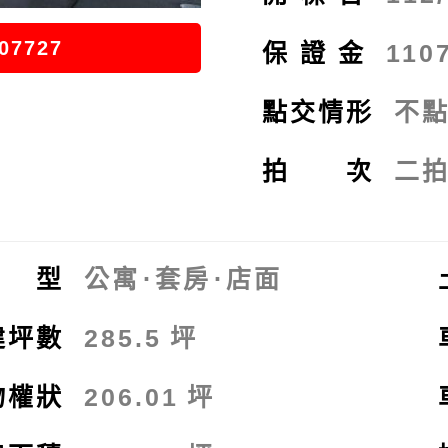
07727
保證金
110
點交情形
不
拍 次
二
 型
公寓
⋅
套房
⋅
店面
建坪數
285.5
坪
物權狀
206.01
坪