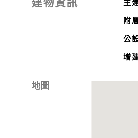
建物資訊
主
附
公
增
地圖