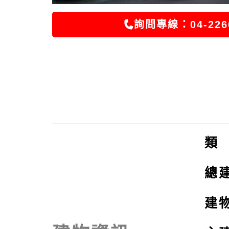
詢問專線：04-226
類
總
建