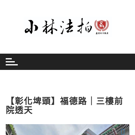
Skip
to
content
【彰化埤頭】福德路｜三樓前
院透天