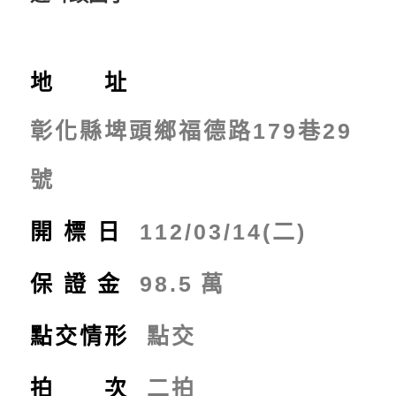
地 址
彰化縣埤頭鄉福德路179巷29
號
開標日
112/03/14(二)
保證金
98.5
萬
點交情形
點交
拍 次
二拍