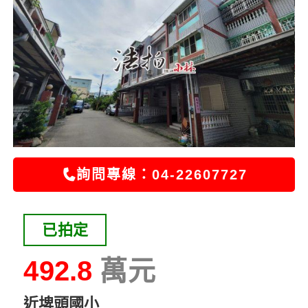
詢問專線：04-22607727
已拍定
492.8
近埤頭國小