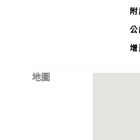
附
公
增
地圖