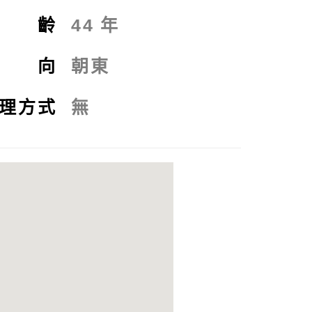
屋 齡
44
年
座 向
朝東
理方式
無