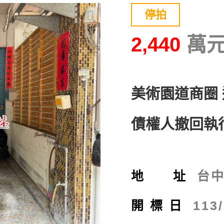
停拍
2,440
美術園道商圈
債權人撤回執
地 址
台中
開標日
113