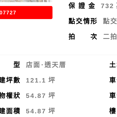
保證金
732
07727
點交情形
點
拍 次
二
類 型
店面
⋅
透天厝
土
建坪數
121.1
坪
車
物權狀
54.87
坪
車
建面積
54.87
坪