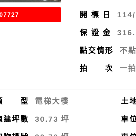
開標日
114
07727
保證金
316
點交情形
不
拍 次
一
類 型
電梯大樓
土
總建坪數
30.73
坪
車