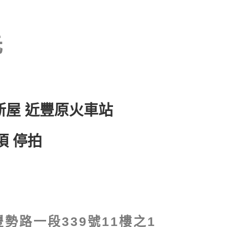
新屋 近豐原火車站
項 停拍
勢路一段339號11樓之1