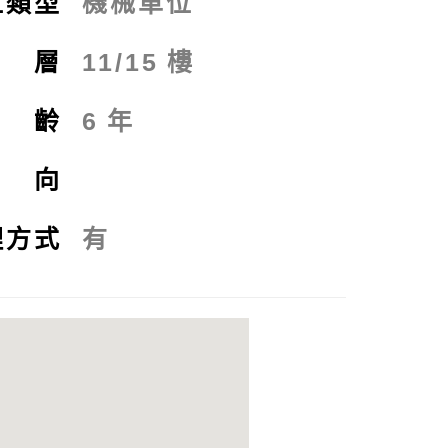
位類型
機械車位
 層
11/15
樓
 齡
6
年
 向
理方式
有