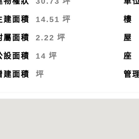
建物權狀
30.73
坪
車
主建面積
14.51
坪
樓
附屬面積
2.22
坪
屋
公設面積
14
坪
座
增建面積
坪
管