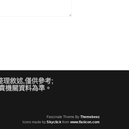
理敘述,僅供參考;
責機關資料為準。
Fascinate Theme By
Themebeez
Icons made by
Skyclick
from
www.flaticon.com