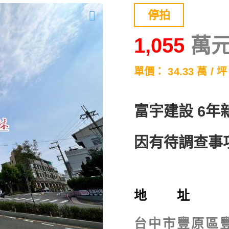
停拍
1,055
單價： 34.33 萬 / 坪
富宇建設 6年
因有待調查事
地 址
台中市豐原區豐