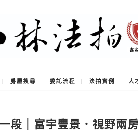
房屋搜尋
委託流程
法拍實例
人
一段｜富宇豐景．視野兩