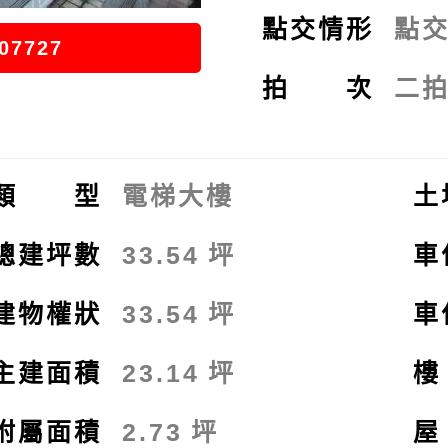
點交情形
點
07727
拍 次
二
類 型
電梯大樓
土
總建坪數
33.54
坪
車
建物權狀
33.54
坪
車
主建面積
23.14
坪
附屬面積
2.73
坪