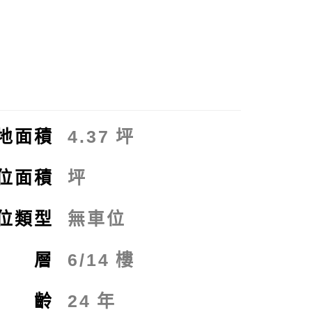
交
拍
地面積
4.37
坪
位面積
坪
位類型
無車位
樓 層
6/14
樓
屋 齡
24
年