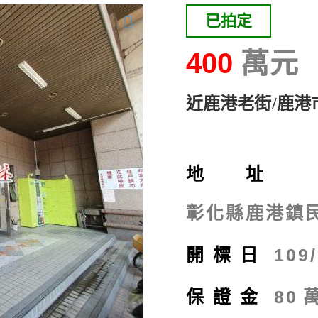
已拍定
400
近鹿港老街/鹿港
地 址
彰化縣鹿港鎮民
開標日
109
保證金
80