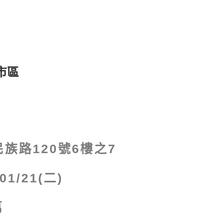
市區
族路120號6樓之7
/01/21(二)
萬